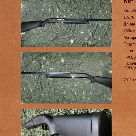
МР-
Калиб
12х76
Длина
750мм
Матер
Пласт
Цена:
ПРОД
Налич
ПРОД
2011 г