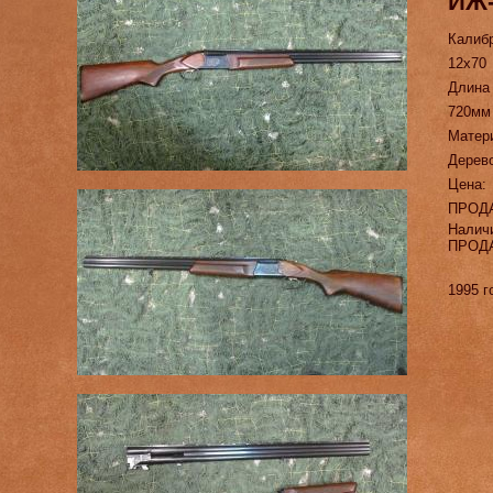
ИЖ
Калиб
12х70
Длина
720мм
Матер
Дерев
Цена:
ПРОД
Налич
ПРОД
1995 г