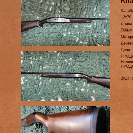
Kha
Калиб
12х76
Длина
760мм
Матер
Дерев
Цена:
ПРОД
Налич
ПРОД
2013 г