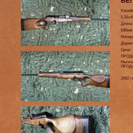
ВЕП
Калиб
5,56х4
Длина
590мм
Матер
Дерев
Цена:
ПРОД
Налич
ПРОД
2002 г