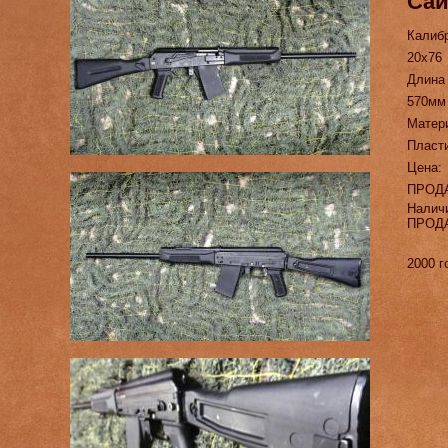
Сай
Калиб
20х76
Длина
570мм
Матер
Пласт
Цена:
ПРОД
Налич
ПРОД
2000 г