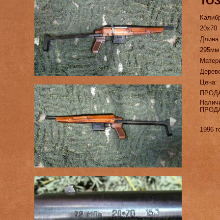
ТОЗ
Калиб
20х70
Длина
295мм
Матер
Дерев
Цена:
ПРОД
Налич
ПРОД
1996 г