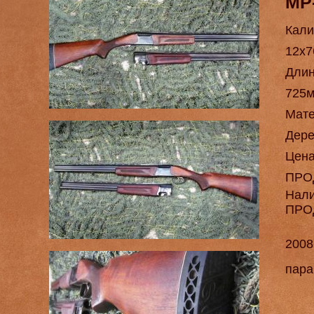
МР
Кали
12х7
Длин
725м
Мат
Дере
Цен
ПРО
Нал
ПРО
2008
пара