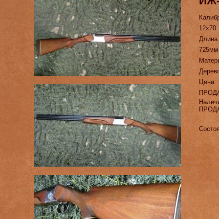
ИЖ-
Калиб
12х70
Длина
725мм
Матер
Дерев
Цена:
ПРОД
Налич
ПРОД
Состоя