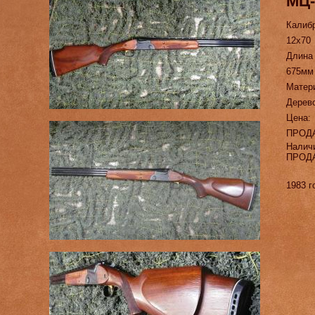
МЦ-
Калиб
12х70
Длина
675мм
Матер
Дерев
Цена:
ПРОД
Налич
ПРОД
1983 г