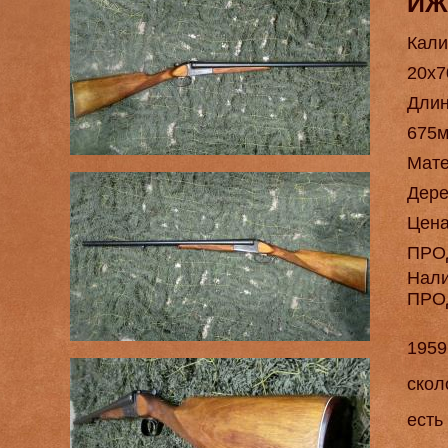
ИЖ
Кали
20х7
Длин
675
Мат
Дере
Цен
ПРО
Нал
ПРО
1959
скол
есть