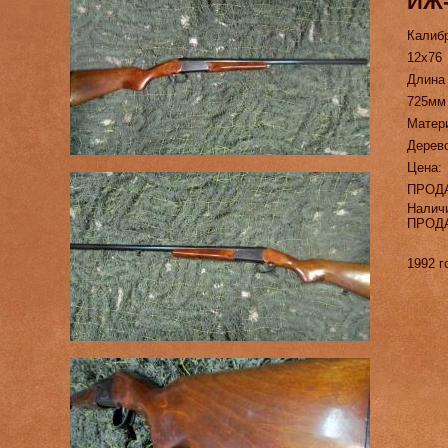
ИЖ-
Калиб
12х76
Длина
725мм
Матер
Дерев
Цена:
ПРОД
Налич
ПРОД
1992 г