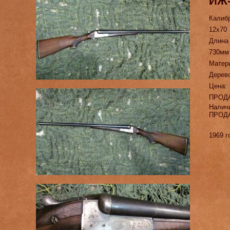
ИЖ-
Калиб
12х70
Длина
730мм
Матер
Дерев
Цена:
ПРОД
Налич
ПРОД
1969 г