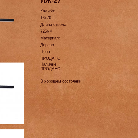
ИЖ-27
Калибр:
16х70
Длина ствола:
725мм
Материал:
Дерево
Цена:
ПРОДАНО
Наличие:
ПРОДАНО
В хорошем состоянии.