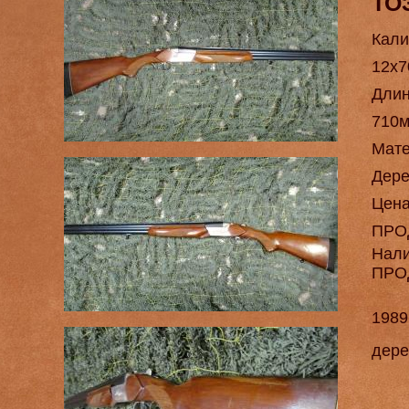
ТО
Кали
12х7
Длин
710
Мат
Дере
Цен
ПРО
Нал
ПРО
1989
дере