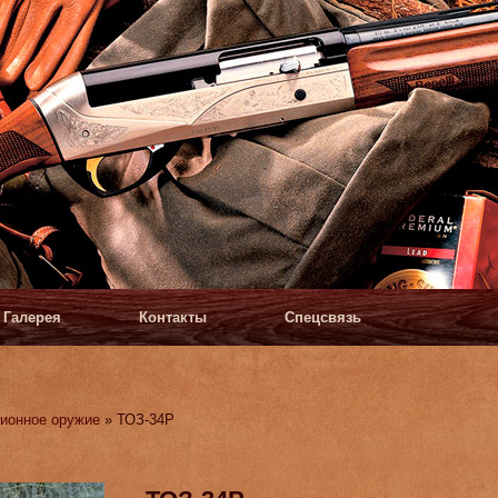
Галерея
Контакты
Спецсвязь
ионное оружие
» ТОЗ-34Р