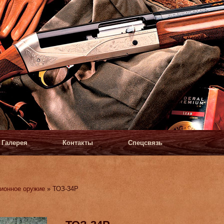
Галерея
Контакты
Спецсвязь
ионное оружие
» ТОЗ-34Р