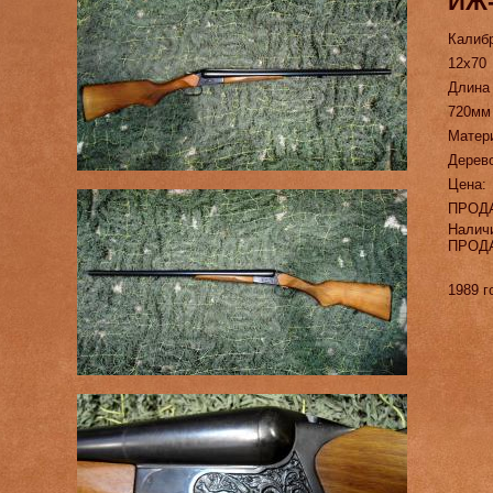
ИЖ
Калиб
12х70
Длина
720мм
Матер
Дерев
Цена:
ПРОД
Налич
ПРОД
1989 г