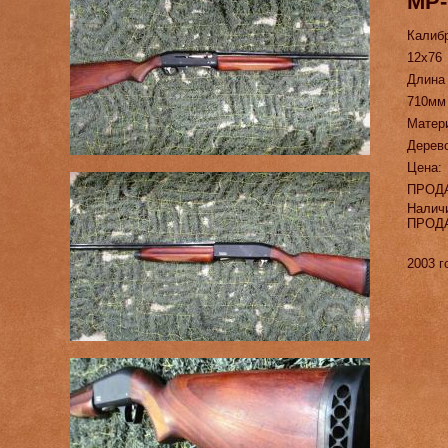
МР-
Калиб
12х76
Длина
710мм
Матер
Дерев
Цена:
ПРОД
Налич
ПРОД
2003 г