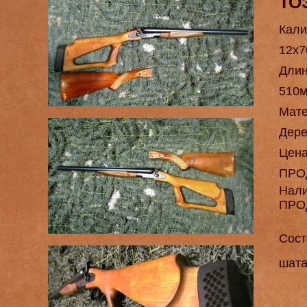
ТО
Кали
12х7
Длин
510
Мат
Дере
Цен
ПРО
Нал
ПРО
Сост
шата