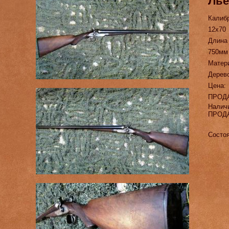
Ль
Калиб
12х70
Длина
750мм
Матер
Дерев
Цена:
ПРОД
Налич
ПРОД
Состо