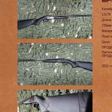
МР-
Калиб
12х76
Длина
725мм
Матер
Пласт
Цена:
ПРОД
Налич
ПРОД
2011 г