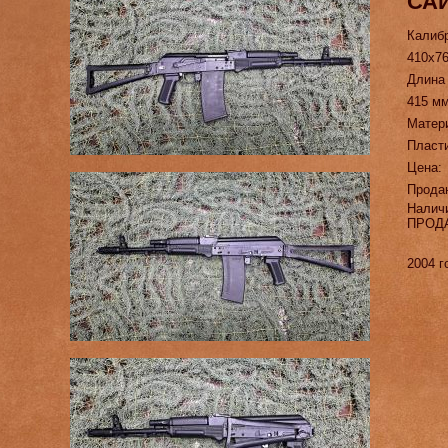
САЙ
Калиб
410х7
Длина
415 м
Матер
Пласт
Цена:
Прода
Налич
ПРОД
2004 г