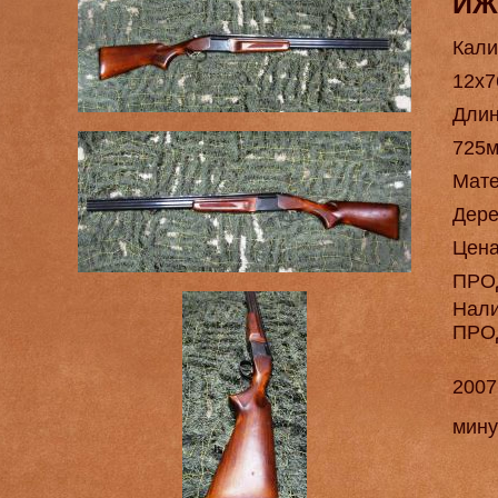
ИЖ
Кали
12х7
Длин
725
Мат
Дере
Цен
ПРО
Нал
ПРО
2007
мину