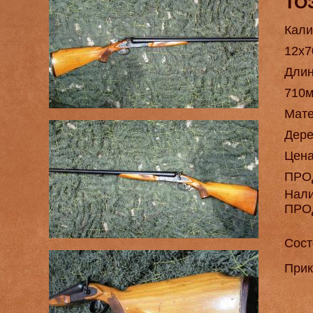
ТО
Кали
12х7
Длин
710
Мат
Дере
Цен
ПРО
Нал
ПРО
Сост
Прик