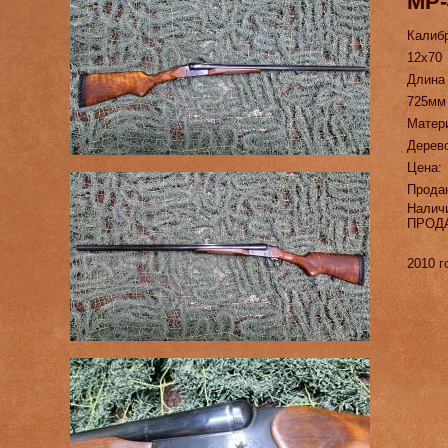
МР-
Калиб
12х70
Длина
725мм
Матер
Дерево
Цена:
Прода
Налич
ПРОД
2010 г