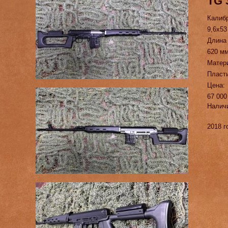
TG 
Калиб
9,6х53
Длина
620 м
Матер
Пласт
Цена:
67 000
Налич
2018 г