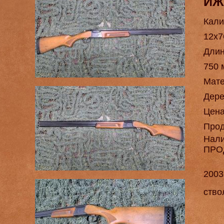
ИЖ
Кали
12х7
Длин
750 
Мат
Дере
Цен
Про
Нал
ПРО
2003
ство