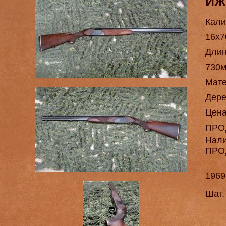
ИЖ
Кали
16х7
Длин
730
Мат
Дере
Цен
ПРО
Нал
ПРО
1969
Шат,