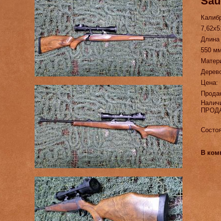
Sau
Калиб
7,62х5
Длина
550 м
Матер
Дерево
Цена:
Прода
Налич
ПРОД
Состоя
В ком