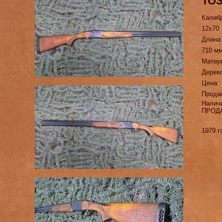
ТОЗ
Калиб
12х70
Длина
710 м
Матер
Дерево
Цена:
Прода
Налич
ПРОД
1979 г