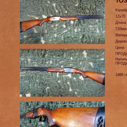
ТОЗ
Калиб
12х70
Длина
710мм
Матер
Дерево
Цена:
ПРОД
Налич
ПРОД
1988 г