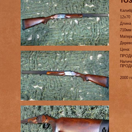
ТОЗ
Калиб
12х70
Длина
710мм
Матер
Дерев
Цена:
ПРОД
Налич
ПРОД
2000 г