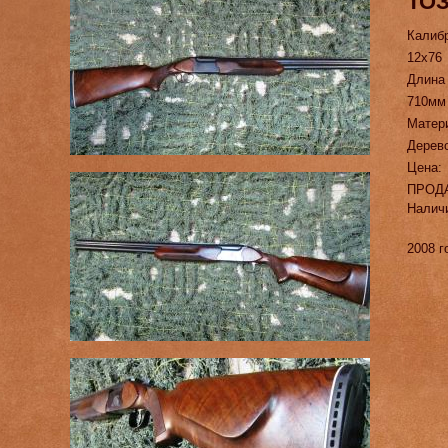
ТОЗ
Калиб
12х76
Длина
710мм
Матер
Дерев
Цена:
ПРОД
Налич
2008 г