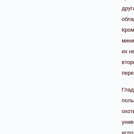
друг
обла
Кром
мини
их н
втор
пере
Глад
поль
охот
унив
испо