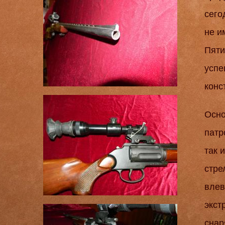
сего
не и
Пяти
успе
конс
Осно
патр
так 
стре
влев
экст
снар