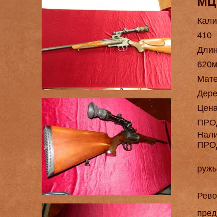
МЦ
Кали
410
Длин
620
Мат
Дере
Цен
ПРО
Нал
ПРО
ружь
Рево
пред