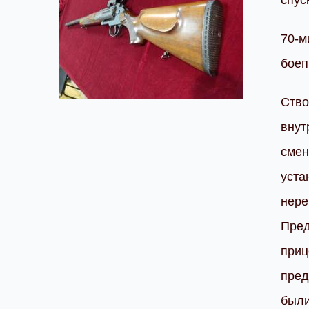
спус
70-м
боеп
Ство
внут
смен
уста
нере
Пред
приц
пред
были