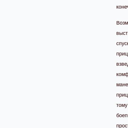
коне
Возм
выст
спус
приц
взве
комф
мане
приц
тому
боеп
прос