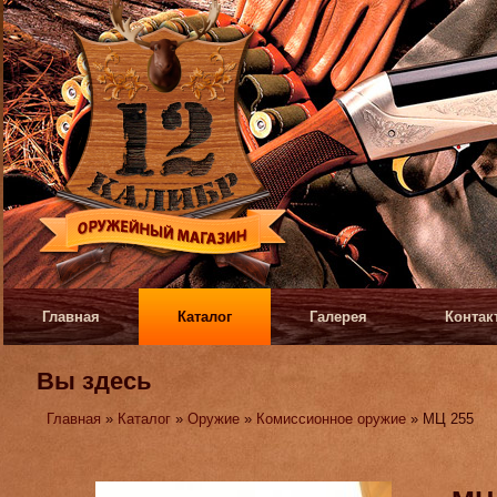
Главная
Каталог
Галерея
Контак
Вы здесь
Главная
»
Каталог
»
Оружие
»
Комиссионное оружие
» МЦ 255